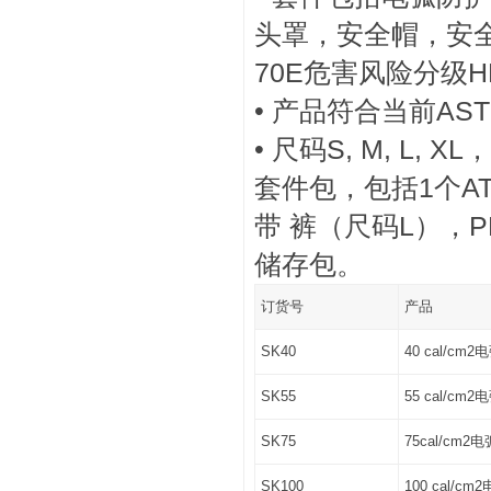
头罩，安全帽，安全
70E危害风险分级
• 产品符合当前ASTM
• 尺码S, M, L
套件包，包括1个ATP
带 裤（尺码L），P
储存包。
订货号
产品
SK40
40 cal/c
SK55
55 cal/c
SK75
75cal/cm
SK100
100 cal/c