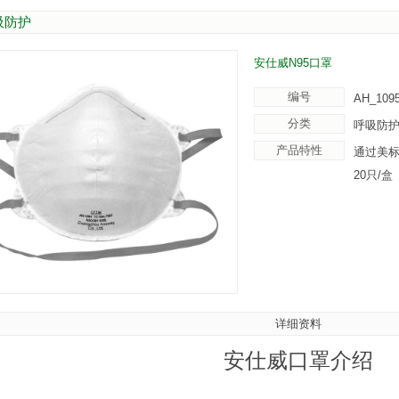
吸防护
安仕威N95口罩
编号
AH_109
分类
呼吸防
产品特性
通过美标
20只/盒
详细资料
安仕威口罩介绍