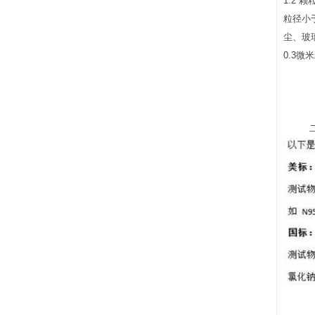
1.2 
粒径小
尘、玻
0.3