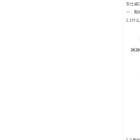
安仕威
一、颗
1.1什